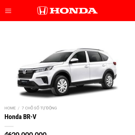
Skip
to
content
HOME
/
7 CHỖ SỐ TỰ ĐỘNG
Honda BR-V
₫