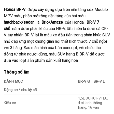
Honda BR-V
được xây dựng dựa trên nền tảng của Modulo
MPV mẫu, phần mở rộng nền tảng của hai mẫu
hatchback/sedan
là
Brio/Amaze
của Honda.
BR-V 7
chỗ
nằm dưới phân khúc của HR-V, tất nhiên là dưới cả CR-
V, tuy nhiên BR-V lại là mẫu xe đầu tiên trong phân khúc SUV
nhỏ đáp ứng một không gian nội thất kích thước 7 chỗ ngồi
với 3 hàng. Sau màn hình của bản concept, với nhiều tác
động từ phía người dùng, mẫu SUV hạng B BR-V đã được
đưa vào loạt sản phẩm sản xuất hàng hóa.
Thông số âm
ĐÀNH MỤC
BR-V G
BR-V L
Động cơ / chu kỳ số
1,5L DOHC i-VTEC,
Kiểu cơ
4 xi lanh thẳng
hàng, 16 van