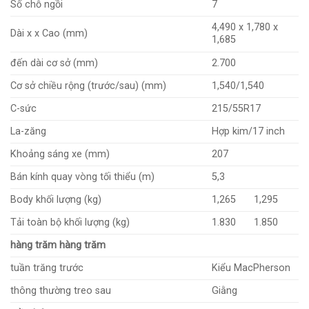
Số chỗ ngồi
7
4,490 x 1,780 x
Dài x x Cao (mm)
1,685
đến dài cơ sở (mm)
2.700
Cơ sở chiều rộng (trước/sau) (mm)
1,540/1,540
C-sức
215/55R17
La-zăng
Hợp kim/17 inch
Khoảng sáng xe (mm)
207
Bán kính quay vòng tối thiểu (m)
5,3
Body khối lượng (kg)
1,265
1,295
Tải toàn bộ khối lượng (kg)
1.830
1.850
hàng trăm hàng trăm
tuần trăng trước
Kiểu MacPherson
thông thường treo sau
Giằng