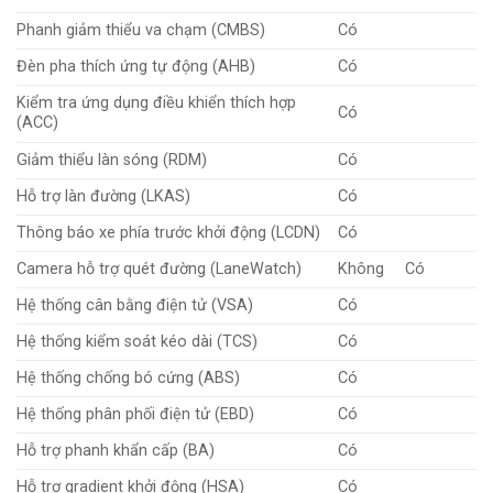
Phanh giảm thiểu va chạm (CMBS)
Có
Đèn pha thích ứng tự động (AHB)
Có
Kiểm tra ứng dụng điều khiển thích hợp
Có
(ACC)
Giảm thiểu làn sóng (RDM)
Có
Hỗ trợ làn đường (LKAS)
Có
Thông báo xe phía trước khởi động (LCDN)
Có
Camera hỗ trợ quét đường (LaneWatch)
Không
Có
Hệ thống cân bằng điện tử (VSA)
Có
Hệ thống kiểm soát kéo dài (TCS)
Có
Hệ thống chống bó cứng (ABS)
Có
Hệ thống phân phối điện tử (EBD)
Có
Hỗ trợ phanh khẩn cấp (BA)
Có
Hỗ trợ gradient khởi động (HSA)
Có