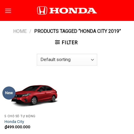
Skip
to
content
HOME
/
PRODUCTS TAGGED “HONDA CITY 2019”
FILTER
New
5 CHỖ SỐ TỰ ĐỘNG
Honda City
₫
499.000.000