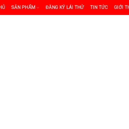
HỦ
SẢN PHẨM
ĐĂNG KÝ LÁI THỬ
TIN TỨC
GIỚI T