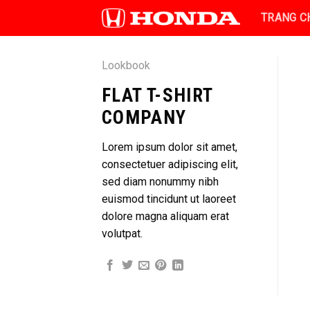
Skip
TRANG C
to
content
Lookbook
FLAT T-SHIRT
COMPANY
Lorem ipsum dolor sit amet,
consectetuer adipiscing elit,
sed diam nonummy nibh
euismod tincidunt ut laoreet
dolore magna aliquam erat
volutpat.